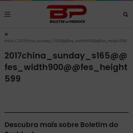
Menu
P
Início
/
2017china_sunday_s165@@fes_width900@@fes_height599
2017china_sunday_s165@@
fes_width900@@fes_height
599
Descubra mais sobre Boletim do