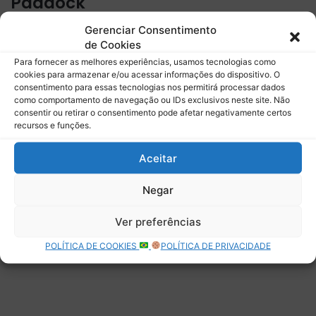
Paddock
Gerenciar Consentimento
Assine para receber nossas notícias mais recentes por e-
de Cookies
mail.
Para fornecer as melhores experiências, usamos tecnologias como
Digite seu e-mail…
cookies para armazenar e/ou acessar informações do dispositivo. O
Assinar
consentimento para essas tecnologias nos permitirá processar dados
como comportamento de navegação ou IDs exclusivos neste site. Não
consentir ou retirar o consentimento pode afetar negativamente certos
recursos e funções.
Aceitar
Deixe uma resposta
Negar
Ver preferências
POLÍTICA DE COOKIES
POLÍTICA DE PRIVACIDADE