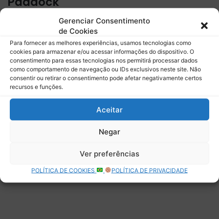
Paddock
Gerenciar Consentimento
Assine para receber nossas notícias mais recentes por e-
de Cookies
mail.
Para fornecer as melhores experiências, usamos tecnologias como
Digite seu e-mail…
cookies para armazenar e/ou acessar informações do dispositivo. O
Assinar
consentimento para essas tecnologias nos permitirá processar dados
como comportamento de navegação ou IDs exclusivos neste site. Não
consentir ou retirar o consentimento pode afetar negativamente certos
recursos e funções.
Aceitar
Deixe uma resposta
Negar
Ver preferências
POLÍTICA DE COOKIES
POLÍTICA DE PRIVACIDADE