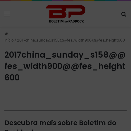
Menu
P
Início
/
2017china_sunday_s158@@fes_width900@@fes_height600
2017china_sunday_s158@@
fes_width900@@fes_height
600
Descubra mais sobre Boletim do