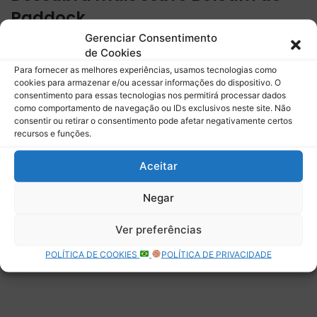
Paddock
Gerenciar Consentimento
Assine para receber nossas notícias mais recentes por e-
de Cookies
mail.
Para fornecer as melhores experiências, usamos tecnologias como
Digite seu e-mail…
cookies para armazenar e/ou acessar informações do dispositivo. O
consentimento para essas tecnologias nos permitirá processar dados
Assinar
como comportamento de navegação ou IDs exclusivos neste site. Não
consentir ou retirar o consentimento pode afetar negativamente certos
recursos e funções.
Aceitar
Deixe uma resposta
Negar
Ver preferências
POLÍTICA DE COOKIES
POLÍTICA DE PRIVACIDADE