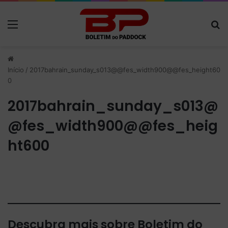
Menu
P
Início
/
2017bahrain_sunday_s013@@fes_width900@@fes_height60
0
2017bahrain_sunday_s013@
@fes_width900@@fes_heig
ht600
Descubra mais sobre Boletim do