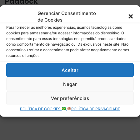
Paddock
Gerenciar Consentimento
Assine para receber nossas notícias mais recentes por e-
de Cookies
mail.
Para fornecer as melhores experiências, usamos tecnologias como
Digite seu e-mail…
cookies para armazenar e/ou acessar informações do dispositivo. O
Assinar
consentimento para essas tecnologias nos permitirá processar dados
como comportamento de navegação ou IDs exclusivos neste site. Não
consentir ou retirar o consentimento pode afetar negativamente certos
recursos e funções.
Aceitar
Deixe uma resposta
Negar
Ver preferências
POLÍTICA DE COOKIES
POLÍTICA DE PRIVACIDADE