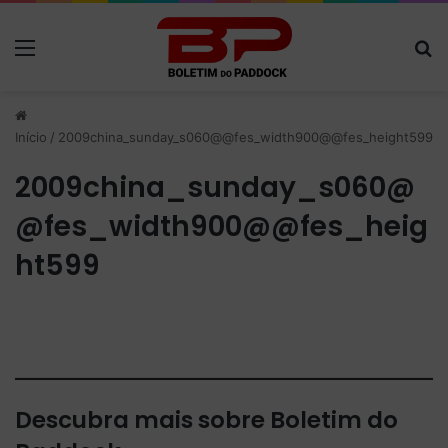
Menu
P
Início
/
2009china_sunday_s060@@fes_width900@@fes_height599
2009china_sunday_s060@
@fes_width900@@fes_heig
ht599
Descubra mais sobre Boletim do