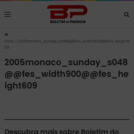
Menu
P
Início
/
2005monaco_sunday_s048@@fes_width900@@fes_height6
09
2005monaco_sunday_s048
@@fes_width900@@fes_he
ight609
Descubra mais sobre Boletim do