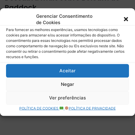
Paddock
Gerenciar Consentimento
Assine para receber nossas notícias mais recentes por e-
de Cookies
mail.
Para fornecer as melhores experiências, usamos tecnologias como
Digite seu e-mail…
cookies para armazenar e/ou acessar informações do dispositivo. O
consentimento para essas tecnologias nos permitirá processar dados
Assinar
como comportamento de navegação ou IDs exclusivos neste site. Não
consentir ou retirar o consentimento pode afetar negativamente certos
recursos e funções.
Aceitar
Deixe uma resposta
Negar
Ver preferências
POLÍTICA DE COOKIES
POLÍTICA DE PRIVACIDADE