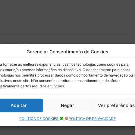
 do Paddock
Gerenciar Consentimento de Cookies
 por e-mail.
a fornecer as melhores experiências, usamos tecnologias como cookies para
azenar e/ou acessar informações do dispositivo. O consentimento para essas
Assinar
nologias nos permitirá processar dados como comportamento de navegação ou 
lusivos neste site. Não consentir ou retirar o consentimento pode afetar
ativamente certos recursos e funções.
Aceitar
Negar
Ver preferências
POLÍTICA DE COOKIES
POLÍTICA DE PRIVACIDADE