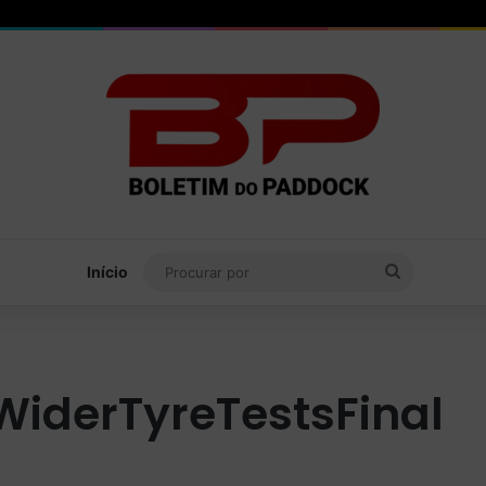
Procurar
Início
por
WiderTyreTestsFinal