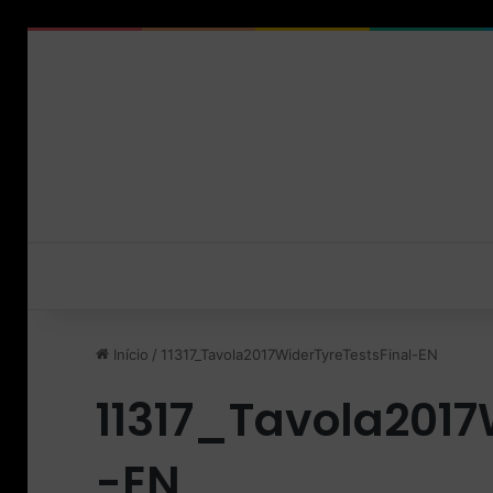
Início
/
11317_Tavola2017WiderTyreTestsFinal-EN
11317_Tavola2017
-EN