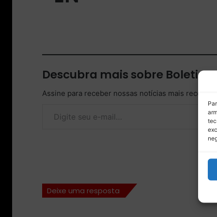
Descubra mais sobre Boletim
Assine para receber nossas notícias mais recentes
Digite seu e-mail…
Par
arm
tec
exc
neg
Deixe uma resposta