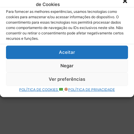
de Cookies
Assinar
Para fornecer as melhores experiências, usamos tecnologias como
cookies para armazenar e/ou acessar informações do dispositivo. O
consentimento para essas tecnologias nos permitirá processar dados
como comportamento de navegação ou IDs exclusivos neste site. Não
consentir ou retirar o consentimento pode afetar negativamente certos
recursos e funções.
Deixe uma resposta
Aceitar
Negar
Ver preferências
POLÍTICA DE COOKIES
POLÍTICA DE PRIVACIDADE