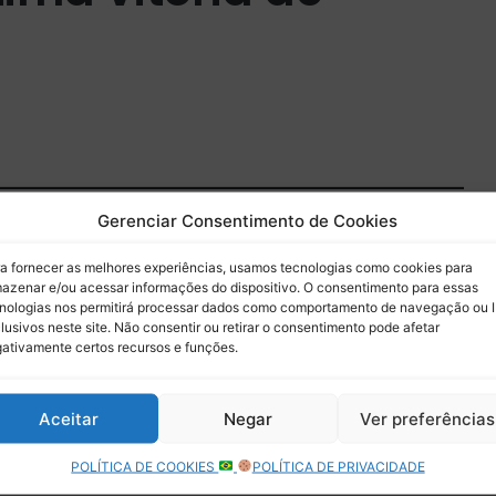
Gerenciar Consentimento de Cookies
 do Paddock
a fornecer as melhores experiências, usamos tecnologias como cookies para
 por e-mail.
azenar e/ou acessar informações do dispositivo. O consentimento para essas
nologias nos permitirá processar dados como comportamento de navegação ou 
lusivos neste site. Não consentir ou retirar o consentimento pode afetar
Assinar
ativamente certos recursos e funções.
Aceitar
Negar
Ver preferências
POLÍTICA DE COOKIES
POLÍTICA DE PRIVACIDADE