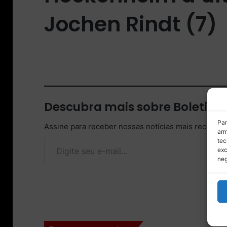
Jochen Rindt (7)
Descubra mais sobre Boletim
Par
Assine para receber nossas notícias mais recentes
arm
Digite seu e-mail…
tec
exc
neg