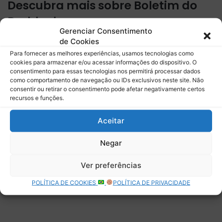
Descubra mais sobre Boletim do
Paddock
Gerenciar Consentimento
Assine para receber nossas notícias mais recentes por e-
de Cookies
mail.
Para fornecer as melhores experiências, usamos tecnologias como
cookies para armazenar e/ou acessar informações do dispositivo. O
Digite seu e-mail…
consentimento para essas tecnologias nos permitirá processar dados
Assinar
como comportamento de navegação ou IDs exclusivos neste site. Não
consentir ou retirar o consentimento pode afetar negativamente certos
recursos e funções.
Aceitar
Deixe uma resposta
Negar
Ver preferências
POLÍTICA DE COOKIES
POLÍTICA DE PRIVACIDADE