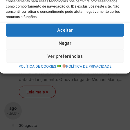
consentimento para essas tecnologias nos permitirá processar dados
como comportamento de navegação ou IDs exclusivos neste site. Não
consentir ou retirar o consentimento pode afetar negativamente certos
recursos e funções.
Fórmula 1
Aceitar
Debora Almeida
0
Negar
‘Ferrari’, filme biográfico sobre Enzo
Ferrari ganha data de estreia no
Ver preferências
Brasil
POLÍTICA DE COOKIES
POLÍTICA DE PRIVACIDADE
O filme biográfico sobre a vida de Enzo Ferrari já tem
data de lançamento. O novo longa de Michael Mann,…
Leia mais »
ago
- 2023 -
30 agosto