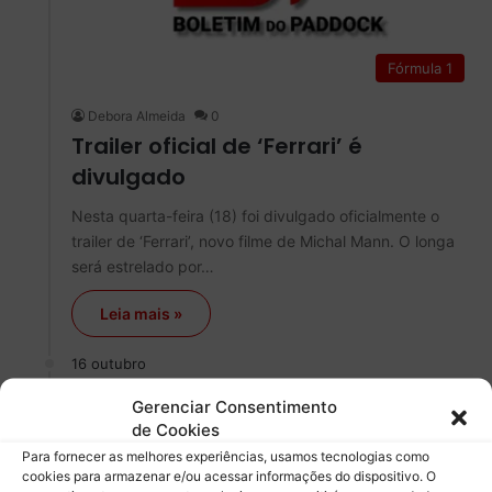
Fórmula 1
Debora Almeida
0
Trailer oficial de ‘Ferrari’ é
divulgado
Nesta quarta-feira (18) foi divulgado oficialmente o
trailer de ‘Ferrari’, novo filme de Michal Mann. O longa
será estrelado por…
Leia mais »
16 outubro
Gerenciar Consentimento
de Cookies
Para fornecer as melhores experiências, usamos tecnologias como
cookies para armazenar e/ou acessar informações do dispositivo. O