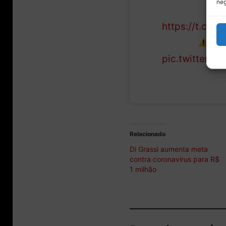
neg
gratuitamente
https://t.co/
começo
de 
pic.twitter.
Relacionado
Di Grassi aumenta meta
contra coronavírus para R$
1 milhão