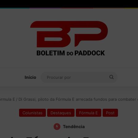
Procurar
Início
por
órmula E
/
Di Grassi, piloto da Fórmula E arrecada fundos para combater
Colunistas
Destaques
Fórmula E
Post
Tendência