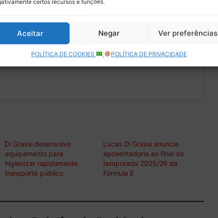
ativamente certos recursos e funções.
. Ajude ->
March 13, 2020
aelABxhV2Q
é só o
Aceitar
Negar
Ver preferências
RT !
POLÍTICA DE COOKIES
POLÍTICA DE PRIVACIDADE
com/FjA097VAZG
Di Grassi desenvolve
Lucas Di Grassi anuncia
equipamento para
aposentadoria ao final da
higienizar rapidamente
temporada 2025/26 da
transporte público
Fórmula E