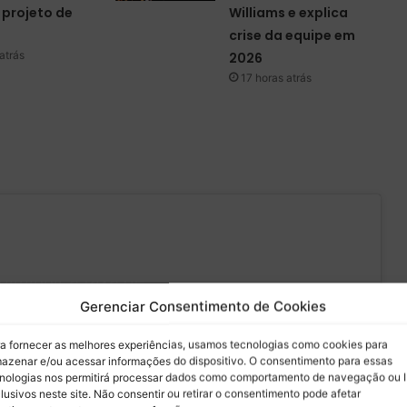
 projeto de
Williams e explica
crise da equipe em
atrás
2026
17 horas atrás
.000
diminuir a taxa de
Gerenciar Consentimento de Cookies
tou coordenando com o
 Transportes para
— LUCAS DI
a fornecer as melhores experiências, usamos tecnologias como cookies para
azenar e/ou acessar informações do dispositivo. O consentimento para essas
de álcool gel e máscaras
GRASSI
nologias nos permitirá processar dados como comportamento de navegação ou 
que para aceitar os cookies marketing e
sintomáticas
(@LucasdiGrassi)
lusivos neste site. Não consentir ou retirar o consentimento pode afetar
ativar este conteúdo