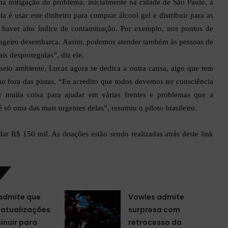
a mitigação do problema, inicialmente na cidade de São Paulo, a
a é usar este dinheiro para comprar álcool gel e distribuir para as
 haver alto índice de contaminação. Por exemplo, nos pontos de
sageiro desembarca. Assim, podemos atender também às pessoas de
is desprotegidas”, diz ele.
io ambiente, Lucas agora se dedica a outra causa, algo que tem
o fora das pistas. “Eu acredito que todos devemos ter consciência
 muita coisa para ajudar em várias frentes e problemas que a
é só uma das mais urgentes delas”, resumiu o piloto brasileiro.
r R$ 150 mil. As doações estão sendo realizadas atrás deste link
 admite que
Vowles admite
 atualizações
surpresa com
inuir para
retrocesso da