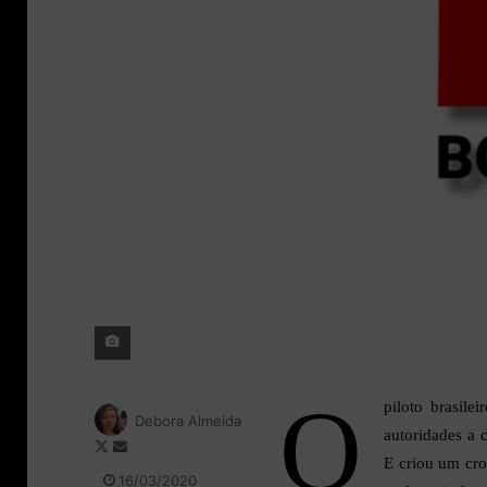
O
piloto brasil
Debora Almeida
autoridades a 
F
M
E criou um cro
o
a
16/03/2020