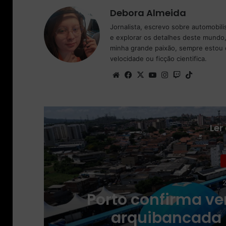
Debora Almeida
Jornalista, escrevo sobre automobil
e explorar os detalhes deste mundo,
minha grande paixão, sempre estou 
velocidade ou ficção cientifica.
We
Fa
X
Yo
Ins
Tw
Tik
bsi
ce
uT
tag
itc
To
te
bo
ub
ra
h
k
ok
e
m
Ler
2
ço
Porto confirma ve
6
arquibancada 