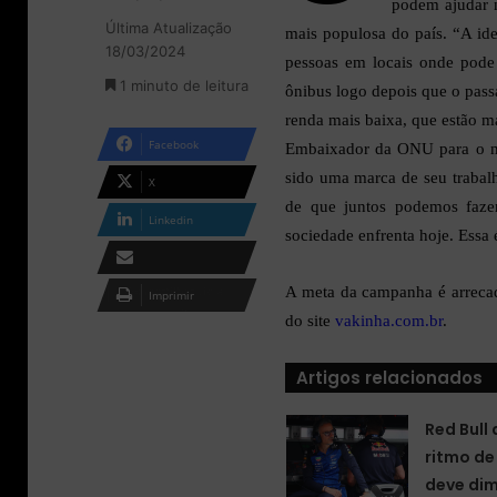
podem ajudar n
l
n
Última Atualização
l
d
mais populosa do país. “A idei
18/03/2024
o
e
pessoas em locais onde pode
w
u
1 minuto de leitura
ônibus logo depois que o pas
o
m
renda mais baixa, que estão ma
n
e
X
-
Facebook
Embaixador da ONU para o me
m
sido uma marca de seu trabalh
X
a
de que juntos podemos fazer
i
Linkedin
sociedade enfrenta hoje. Essa 
l
Compartilhar via e-
A meta da campanha é arrecada
Imprimir
mail
do site
vakinha.com.br
.
Artigos relacionados
Red Bull
ritmo de
deve dim