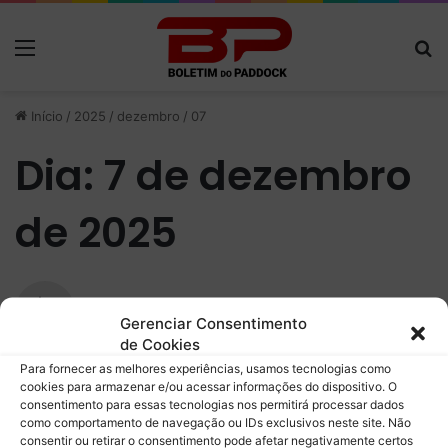
Menu
P
Início
/
2025
/
dezembro
/
07
Dia:
7 de dezembro
de 2025
dez
Gerenciar Consentimento
- 2025 -
de Cookies
7 dezembro
Para fornecer as melhores experiências, usamos tecnologias como
cookies para armazenar e/ou acessar informações do dispositivo. O
consentimento para essas tecnologias nos permitirá processar dados
como comportamento de navegação ou IDs exclusivos neste site. Não
consentir ou retirar o consentimento pode afetar negativamente certos