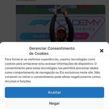
Gerenciar Consentimento
F1 Academy
de Cookies
Para fornecer as melhores experiências, usamos tecnologias como
Debora Almeida
0
cookies para armazenar e/ou acessar informações do dispositivo. O
Programação F1 Academy – Final
consentimento para essas tecnologias nos permitirá processar dados
como comportamento de navegação ou IDs exclusivos neste site. Não
será disputada em Las Vegas
consentir ou retirar o consentimento pode afetar negativamente certos
recursos e funções.
Doriane Pin e Maya Weug chegam à última etapa
separadas por apenas nove pontos em uma final que
Aceitar
promete fortes…
Negar
Leia mais »