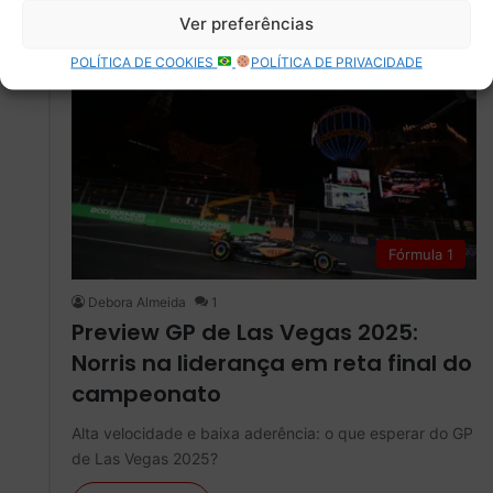
Ver preferências
19 novembro
POLÍTICA DE COOKIES
POLÍTICA DE PRIVACIDADE
Fórmula 1
Debora Almeida
1
Preview GP de Las Vegas 2025:
Norris na liderança em reta final do
campeonato
Alta velocidade e baixa aderência: o que esperar do GP
de Las Vegas 2025?