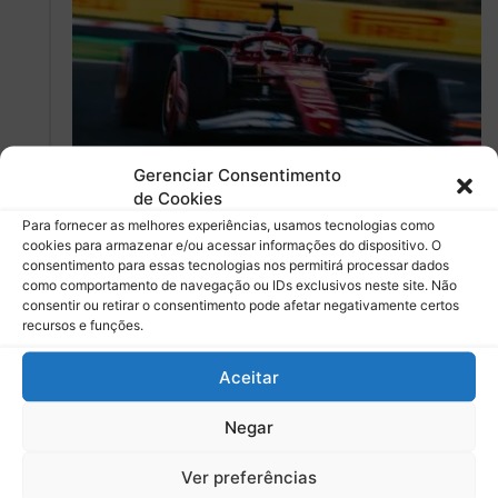
Fórmula 1
Gerenciar Consentimento
de Cookies
Debora Almeida
0
Para fornecer as melhores experiências, usamos tecnologias como
Charles Leclerc supera dupla da
cookies para armazenar e/ou acessar informações do dispositivo. O
consentimento para essas tecnologias nos permitirá processar dados
McLaren e se estabelece como
como comportamento de navegação ou IDs exclusivos neste site. Não
pole do GP da Hungria
consentir ou retirar o consentimento pode afetar negativamente certos
recursos e funções.
Com performance surpreendente, Leclerc encaixa
melhor volta no final do Q3 e conquista pole para Ferrari
Aceitar
Leia mais »
Negar
2 agosto
Ver preferências