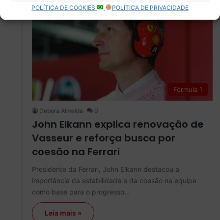
POLÍTICA DE COOKIES
POLÍTICA DE PRIVACIDADE
Fórmula 1
Debora Almeida
0
John Elkann explica renovação de
Vasseur e reforça busca por
coesão na Ferrari
Presidente da Ferrari, John Elkann destacou a
importância da estabilidade e da coesão na equipe
como base para o progresso…
Leia mais »