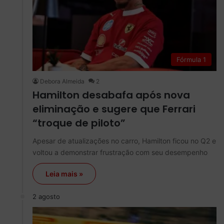
Fórmula 1
Debora Almeida
2
Hamilton desabafa após nova
eliminação e sugere que Ferrari
“troque de piloto”
Apesar de atualizações no carro, Hamilton ficou no Q2 e
voltou a demonstrar frustração com seu desempenho
Leia mais »
2 agosto