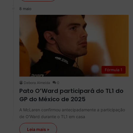
8 maio
Fórmula 1
Debora Almeida
0
Pato O’Ward participará do TL1 do
GP do México de 2025
A McLaren confirmou antecipadamente a participação
de O'Ward durante o TL1 em casa
Leia mais »