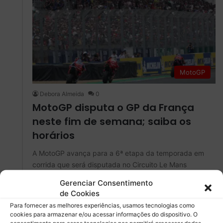
MotoGP
Debora Almeida
0
MotoGP disputa o GP da França
neste fim de semana; saiba os
horários
A MotoGP avança para a 6ª etapa da temporada em
corrida que será disputada no Circuito Le Mans
Gerenciar Consentimento
Leia mais »
de Cookies
Para fornecer as melhores experiências, usamos tecnologias como
8 maio
cookies para armazenar e/ou acessar informações do dispositivo. O
consentimento para essas tecnologias nos permitirá processar dados