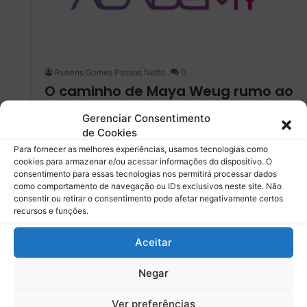
Rubens Gomes Passos Netto
0
O caminho de Maya Weug rumo ao
topo: uma jornada de
Gerenciar Consentimento
determinação e paixão
de Cookies
Para fornecer as melhores experiências, usamos tecnologias como
Descubra a inspiradora jornada de Maya Weug, desde
cookies para armazenar e/ou acessar informações do dispositivo. O
suas origens humildes no kart até se tornar a primeira
consentimento para essas tecnologias nos permitirá processar dados
mulher na…
como comportamento de navegação ou IDs exclusivos neste site. Não
consentir ou retirar o consentimento pode afetar negativamente certos
recursos e funções.
Leia mais »
Aceitar
abr
- 2024 -
Negar
25 abril
Ver preferências