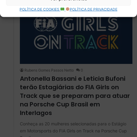
POLÍTICA DE COOKIES
POLÍTICA DE PRIVACIDADE
Rubens Gomes Passos Netto
0
Antonella Bassani e Leticia Bufoni
terão Estagiárias do FIA Girls on
Track que se preparam para atuar
na Porsche Cup Brasil em
Interlagos
Conheça as 20 mulheres selecionadas para o Estágio
em Motorsports do FIA Girls on Track na Porsche Cup