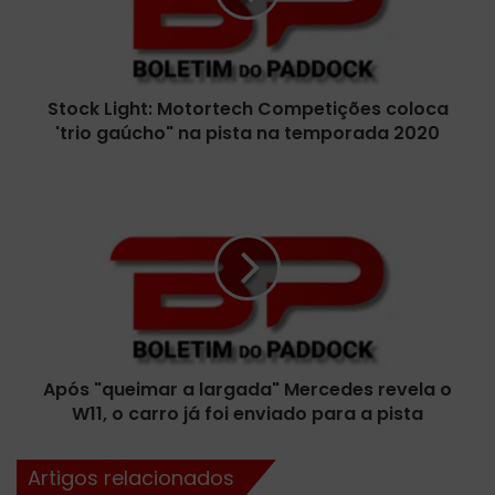
L
i
g
h
Stock Light: Motortech Competições coloca
t
'trio gaúcho" na pista na temporada 2020
:
M
o
A
t
p
o
ó
r
s
t
"
e
q
c
u
h
e
C
i
o
Após "queimar a largada" Mercedes revela o
m
m
W11, o carro já foi enviado para a pista
a
p
r
e
a
Artigos relacionados
t
l