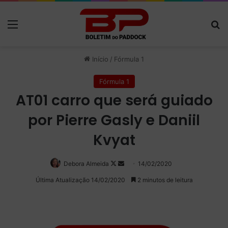
Menu
P
Início
/
Fórmula 1
Fórmula 1
AT01 carro que será guiado
por Pierre Gasly e Daniil
Kvyat
Debora Almeida
Follow
Mande
14/02/2020
on
um
Última Atualização 14/02/2020
2 minutos de leitura
X
e-
mail