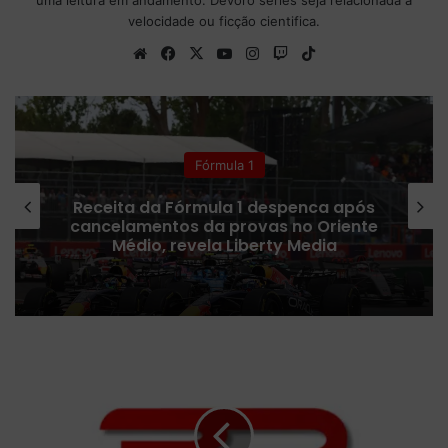
velocidade ou ficção cientifica.
We
Fa
X
Yo
Ins
Tw
Tik
bsi
ce
uT
tag
itc
To
te
bo
ub
ra
h
k
ok
e
m
Fórmula 1
Receita da Fórmula 1 despenca após
cancelamentos da provas no Oriente
Médio, revela Liberty Media
S
t
o
c
k