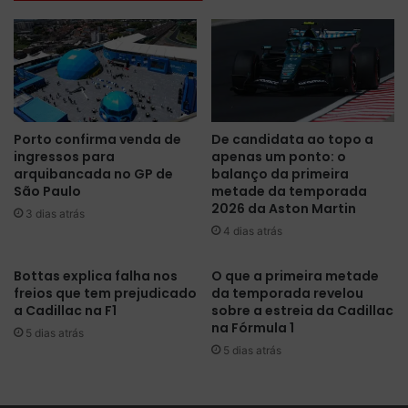
i
a
ç
r
õ
g
e
a
s
d
c
a
o
"
Porto confirma venda de
De candidata ao topo a
l
M
ingressos para
apenas um ponto: o
o
e
arquibancada no GP de
balanço da primeira
c
r
São Paulo
metade da temporada
a
c
2026 da Aston Martin
3 dias atrás
'
e
4 dias atrás
t
d
r
e
i
Bottas explica falha nos
O que a primeira metade
s
freios que tem prejudicado
da temporada revelou
o
r
a Cadillac na F1
sobre a estreia da Cadillac
g
e
na Fórmula 1
a
v
5 dias atrás
ú
5 dias atrás
e
c
l
h
a
o